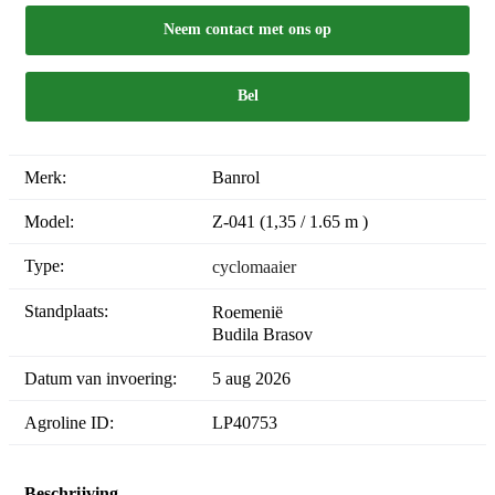
Neem contact met ons op
Bel
Merk:
Banrol
Model:
Z-041 (1,35 / 1.65 m )
Type:
cyclomaaier
Standplaats:
Roemenië
Budila Brasov
Datum van invoering:
5 aug 2026
Agroline ID:
LP40753
Beschrijving