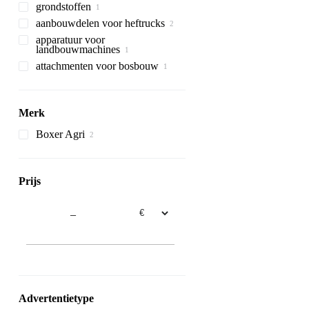
grondstoffen
verpakkingsmachines
bouwladers
vorkheftrucks
industriële pompen
rupsgraafmachines
aanbouwdelen voor heftrucks
walzen
bouwmaterialen
motorpompen
wegende
graaflaadmachines
mini-rupsladers
ruwterreinheftrucks
verpakkingsmachines
apparatuur voor
hoogwerkers
heftruck rotatoren
minigravers
multifunctionele
kleine walzen
muur materialen
landbouwmachines
laadmachines
telescopische giek
schaarhoogwerkers
attachmenten voor bosbouw
voerdoseerbakken
graafmachines
boslieren
Merk
Boxer Agri
Prijs
–
Advertentietype