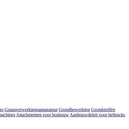
es
Graanverwerkingsapparatuur
Grondbewerking
Grondstoffen
machines
Attachmenten voor bosbouw
Aanbouwdelen voor heftrucks