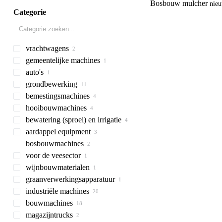
Bosbouw mulcher
nie
Categorie
vrachtwagens
gemeentelijke machines
huifzeilen vrachtwagens
auto's
koelvrachtwagens
gemeentelijke voertuigen
grondbewerking
vacuümtrailers
bemestingsmachines
cultivatoren
hooibouwmachines
voorzetwoelers
kunstmeststrooiers
bewatering (sproei) en irrigatie
stoppelcultivators
mestverspreiders
maaiers
gedragen
kunstmeststrooiers
aardappel equipment
schijveneggen
mesttanks
zwadkeerders
getrokken veldspuiten
cyclomaaiers
bosbouwmachines
mulchers
mestmixers
balenwagens
irrigatie machines
aardappelpootmachines
schijfploegen
voor de veesector
weideslepen
rijenfrezen
bosbouw mulchers
tractor mulchers
wijnbouwmaterialen
rotavators
aardappel gravers
voor de veesector
graanverwerkingsapparatuur
aanaarders
smalspoor tractoren
voermengwagens
industriële machines
graanvijzels
verticale
voedermenger
bouwmachines
elektrische generatoren
magazijntrucks
pompapparatuur
graafmachines
dieselaggregaten