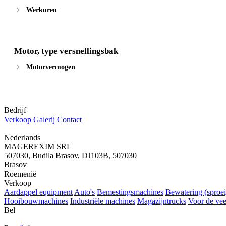
Werkuren
Motor, type versnellingsbak
Motorvermogen
Bedrijf
Verkoop
Galerij
Contact
Nederlands
MAGEREXIM SRL
507030, Budila Brasov, DJ103B, 507030
Brasov
Roemenië
Verkoop
Aardappel equipment
Auto's
Bemestingsmachines
Bewatering (sproei)
Hooibouwmachines
Industriële machines
Magazijntrucks
Voor de vee
Bel