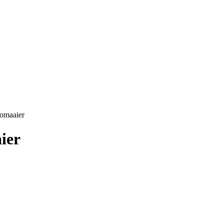
omaaier
ier