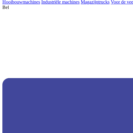
Hooibouwmachines
Industriële machines
Magazijntrucks
Voor de vee
Bel