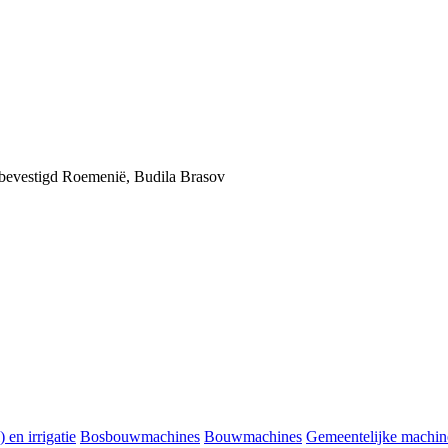
bevestigd
Roemenië, Budila Brasov
 en irrigatie
Bosbouwmachines
Bouwmachines
Gemeentelijke machin