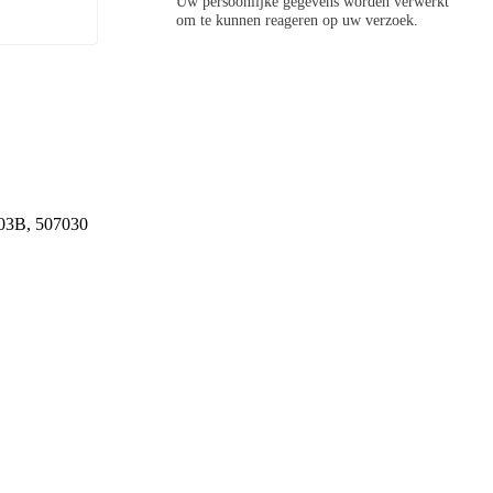
Uw persoonlijke gegevens worden verwerkt
om te kunnen reageren op uw verzoek.
103B, 507030