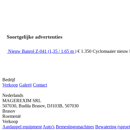
Soortgelijke advertenties
Nieuw Banrol Z-041 (1,35 / 1.65 m )
€ 1.350
Cyclomaaier
nieuw
Bedrijf
Verkoop
Galerij
Contact
Nederlands
MAGEREXIM SRL
507030, Budila Brasov, DJ103B, 507030
Brasov
Roemenië
Verkoop
Aardappel equipment
Auto's
Bemestingsmachines
Bewatering (sproei)