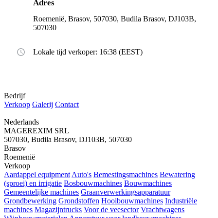
Adres
Roemenië, Brasov, 507030, Budila Brasov, DJ103B,
507030
Lokale tijd verkoper: 16:38 (EEST)
Bedrijf
Verkoop
Galerij
Contact
Nederlands
MAGEREXIM SRL
507030, Budila Brasov, DJ103B, 507030
Brasov
Roemenië
Verkoop
Aardappel equipment
Auto's
Bemestingsmachines
Bewatering
(sproei) en irrigatie
Bosbouwmachines
Bouwmachines
Gemeentelijke machines
Graanverwerkingsapparatuur
Grondbewerking
Grondstoffen
Hooibouwmachines
Industriële
machines
Magazijntrucks
Voor de veesector
Vrachtwagens