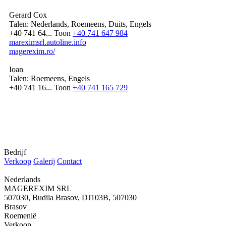
Gerard Cox
Talen:
Nederlands, Roemeens, Duits, Engels
+40 741 64...
Toon
+40 741 647 984
mareximsrl.autoline.info
magerexim.ro/
Ioan
Talen:
Roemeens, Engels
+40 741 16...
Toon
+40 741 165 729
Bedrijf
Verkoop
Galerij
Contact
Nederlands
MAGEREXIM SRL
507030, Budila Brasov, DJ103B, 507030
Brasov
Roemenië
Verkoop