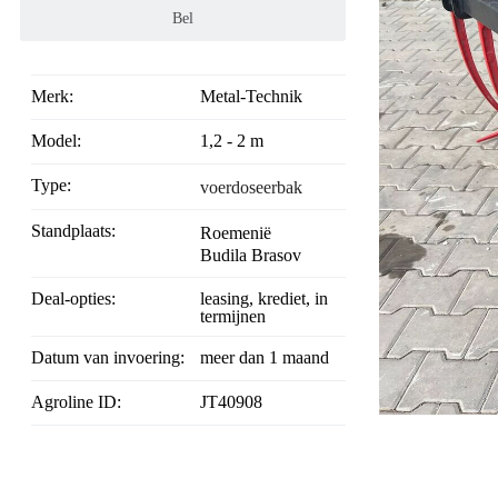
Bel
Merk:
Metal-Technik
Model:
1,2 - 2 m
Type:
voerdoseerbak
Standplaats:
Roemenië
Budila Brasov
Deal-opties:
leasing, krediet, in
termijnen
Datum van invoering:
meer dan 1 maand
Agroline ID:
JT40908