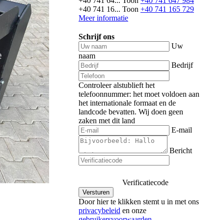
+40 741 64...
Toon
+40 741 647 984
+40 741 16...
Toon
+40 741 165 729
Meer informatie
Schrijf ons
Uw
naam
Bedrijf
Controleer alstublieft het
telefoonnummer: het moet voldoen aan
het internationale formaat en de
landcode bevatten.
Wij doen geen
zaken met dit land
E-mail
Bericht
Verificatiecode
Door hier te klikken stemt u in met ons
privacybeleid
en onze
gebruikersvoorwaarden
.