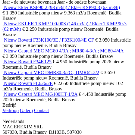
Jaar - de nieuwste bovenaan
Jaar - de oudste bovenaan
Nieuw Ekler KSP90-2 (93 m3/h) / Ekler KSP90-3 (63 m3/h)
€ 1.350
Industriële pomp
nieuw
9.363 m3/u
Roemenië, Budila
Brasov
Nieuw EKLER TKMP 100-90S (146 m3/h) / Ekler TKMP 90-3
(62 m3/h)
€ 2.250
Industriële pomp
nieuw
Roemenië, Budila
Brasov
Nieuw Rovatti F33K100/3E / F33K100/4E CF
€ 3.050
Industriële
pomp
nieuw
Roemenië, Budila Brasov
Nieuw Caprari MEC MG80 4/3A ; MR80 4-3/A ; MG80-4/4A
€ 3.050
Industriële pomp
nieuw
Roemenië, Budila Brasov
Nieuw Rovatti F34K125
€ 4.950
Industriële pomp
2026
nieuw
Roemenië, Budila Brasov
Nieuw Caprari MEC DMR80-3/2C ; DMR65-2/2
€ 3.650
Industriële pomp
nieuw
Roemenië, Budila Brasov
Nieuw Rovatti FL626/2E
€ 2.650
Industriële pomp
nieuw
102
m3/u
Roemenië, Budila Brasov
Nieuw Caprari MEC MG100HT-1/2A
€ 4.450
Industriële pomp
2026
nieuw
Roemenië, Budila Brasov
Bedrijf
Verkoop
Galerij
Contact
Nederlands
MAGEREXIM SRL
507030, Budila Brasov, DJ103B, 507030