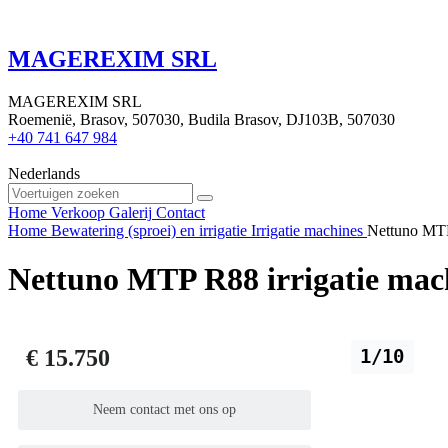
MAGEREXIM SRL
MAGEREXIM SRL
Roemenië, Brasov, 507030, Budila Brasov, DJ103B, 507030
+40 741 647 984
Nederlands
Home
Verkoop
Galerij
Contact
Home
Bewatering (sproei) en irrigatie
Irrigatie machines
Nettuno MTP
Nettuno MTP R88 irrigatie mac
€ 15.750
1/10
Neem contact met ons op