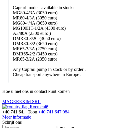
Caprari models available in stock:
MG80-4/3A (3050 euro)
MR80-4/3A (3050 euro)
MG80-4/4A (3650 euro)
MG100HT-1/2A (4300 euro)
A3/80A (2300 euro )
DMR80-3/2C (3650 euro)
DMR80-3/2 (3650 euro)
MR65-3/3A (2750 euro)
DMR65-2/2 (3450 euro)
MR65-3/2A (2350 euro)
Any Caprari pump In stock or by order .
Cheap transport anywhere in Europe .
Hoe u met ons in contact kunt komen
MAGEREXIM SRL
Roemenië
+40 741 64...
Toon
+40 741 647 984
Meer informatie
Schrijf ons
Uw naam