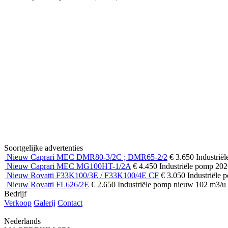
Soortgelijke advertenties
Nieuw Caprari MEC DMR80-3/2C ; DMR65-2/2
€ 3.650
Industrië
Nieuw Caprari MEC MG100HT-1/2A
€ 4.450
Industriële pomp
20
Nieuw Rovatti F33K100/3E / F33K100/4E CF
€ 3.050
Industriële
Nieuw Rovatti FL626/2E
€ 2.650
Industriële pomp
nieuw
102 m3/u
Bedrijf
Verkoop
Galerij
Contact
Nederlands