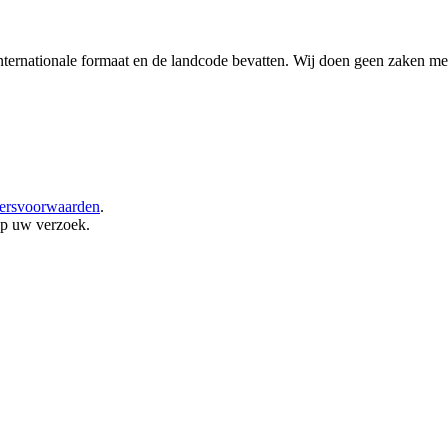
nternationale formaat en de landcode bevatten.
Wij doen geen zaken met
kersvoorwaarden
.
op uw verzoek.