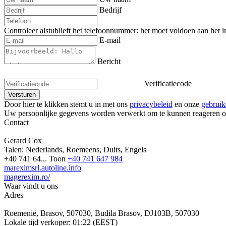
Bedrijf
Controleer alstublieft het telefoonnummer: het moet voldoen aan het i
E-mail
Bericht
Verificatiecode
Door hier te klikken stemt u in met ons
privacybeleid
en onze
gebrui
Uw persoonlijke gegevens worden verwerkt om te kunnen reageren 
Contact
Gerard Cox
Talen:
Nederlands, Roemeens, Duits, Engels
+40 741 64...
Toon
+40 741 647 984
mareximsrl.autoline.info
magerexim.ro/
Waar vindt u ons
Adres
Roemenië, Brasov, 507030, Budila Brasov, DJ103B, 507030
Lokale tijd verkoper: 01:22 (EEST)