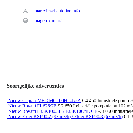
mareximsrl.autoline.info
magerexim.ro/
Soortgelijke advertenties
Nieuw Caprari MEC MG100HT-1/2A
€ 4.450
Industriële pomp
2
Nieuw Rovatti FL626/2E
€ 2.650
Industriële pomp
nieuw
102 m3
Nieuw Rovatti F33K100/3E / F33K100/4E CF
€ 3.050
Industrië
Nieuw Ekler KSP90-2 (93 m3/h) / Ekler KSP90-3 (63 m3/h)
€ 1.