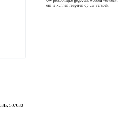
Uw persoonlijke gegevens worden verwerkt
om te kunnen reageren op uw verzoek.
103B, 507030