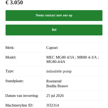
€ 3.050
Neem contact met ons op
Bel
Merk:
Caprari
Model:
MEC MG80 4/3A ; MR80 4-3/A ;
MG80-4/4A
Type:
industriële pomp
Standplaats:
Roemenië
Budila Brasov
Datum van invoering:
25 jul 2026
Machineryline ID:
JJ32314