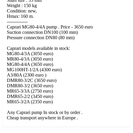
Shaft size : 35 mm
Weight : 150 kg
Condition: new,
Hmax: 160 m.
--------------
Caprari MG80-4/4A pump . Price - 3650 euro
Suction connection DN100 (100 mm)
Pressure connection DN80 (80 mm)
Caprari models available in stock:
MG80-4/3A (3050 euro)
MR80-4/3A (3050 euro)
MG80-4/4A (3650 euro)
MG100HT-1/2A (4300 euro)
A3/80A (2300 euro )
DMR80-3/2C (3650 euro)
DMR80-3/2 (3650 euro)
MR65-3/3A (2750 euro)
DMR65-2/2 (3450 euro)
MR65-3/2A (2350 euro)
Any Caprari pump In stock or by order .
Cheap transport anywhere in Europe .