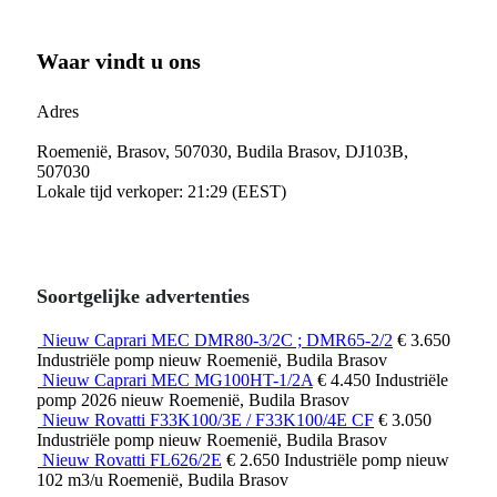
Waar vindt u ons
Adres
Roemenië, Brasov, 507030, Budila Brasov, DJ103B,
507030
Lokale tijd verkoper: 21:29 (EEST)
Soortgelijke advertenties
Nieuw Caprari MEC DMR80-3/2C ; DMR65-2/2
€ 3.650
Industriële pomp
nieuw
Roemenië, Budila Brasov
Nieuw Caprari MEC MG100HT-1/2A
€ 4.450
Industriële
pomp
2026
nieuw
Roemenië, Budila Brasov
Nieuw Rovatti F33K100/3E / F33K100/4E CF
€ 3.050
Industriële pomp
nieuw
Roemenië, Budila Brasov
Nieuw Rovatti FL626/2E
€ 2.650
Industriële pomp
nieuw
102 m3/u
Roemenië, Budila Brasov