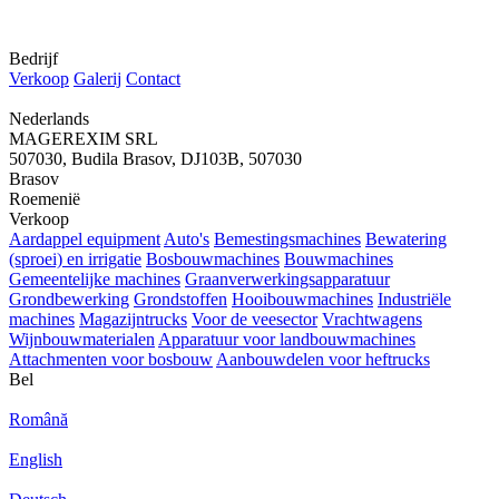
Bedrijf
Verkoop
Galerij
Contact
Nederlands
MAGEREXIM SRL
507030, Budila Brasov, DJ103B, 507030
Brasov
Roemenië
Verkoop
Aardappel equipment
Auto's
Bemestingsmachines
Bewatering
(sproei) en irrigatie
Bosbouwmachines
Bouwmachines
Gemeentelijke machines
Graanverwerkingsapparatuur
Grondbewerking
Grondstoffen
Hooibouwmachines
Industriële
machines
Magazijntrucks
Voor de veesector
Vrachtwagens
Wijnbouwmaterialen
Apparatuur voor landbouwmachines
Attachmenten voor bosbouw
Aanbouwdelen voor heftrucks
Bel
Română
English