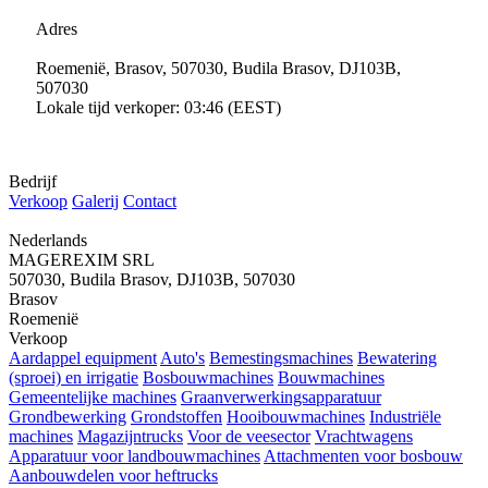
Adres
Roemenië, Brasov, 507030, Budila Brasov, DJ103B,
507030
Lokale tijd verkoper: 03:46 (EEST)
Bedrijf
Verkoop
Galerij
Contact
Nederlands
MAGEREXIM SRL
507030, Budila Brasov, DJ103B, 507030
Brasov
Roemenië
Verkoop
Aardappel equipment
Auto's
Bemestingsmachines
Bewatering
(sproei) en irrigatie
Bosbouwmachines
Bouwmachines
Gemeentelijke machines
Graanverwerkingsapparatuur
Grondbewerking
Grondstoffen
Hooibouwmachines
Industriële
machines
Magazijntrucks
Voor de veesector
Vrachtwagens
Apparatuur voor landbouwmachines
Attachmenten voor bosbouw
Aanbouwdelen voor heftrucks