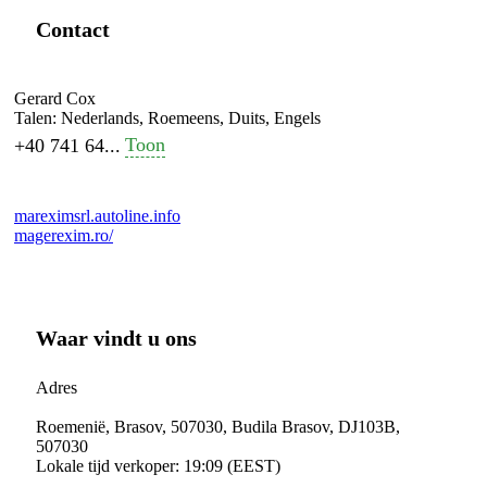
Contact
Gerard Cox
Talen:
Nederlands, Roemeens, Duits, Engels
Toon
+40 741 64...
mareximsrl.autoline.info
magerexim.ro/
Waar vindt u ons
Adres
Roemenië, Brasov, 507030, Budila Brasov, DJ103B,
507030
Lokale tijd verkoper: 19:09 (EEST)