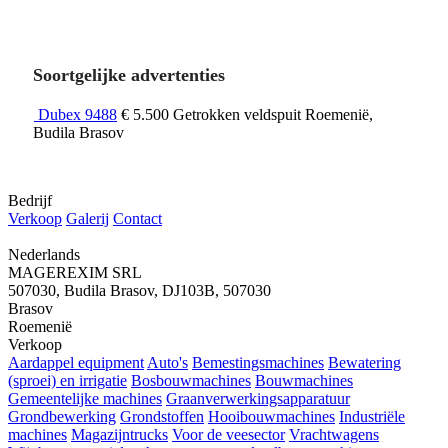
Soortgelijke advertenties
Dubex 9488
€ 5.500
Getrokken veldspuit
Roemenië,
Budila Brasov
Bedrijf
Verkoop
Galerij
Contact
Nederlands
MAGEREXIM SRL
507030, Budila Brasov, DJ103B, 507030
Brasov
Roemenië
Verkoop
Aardappel equipment
Auto's
Bemestingsmachines
Bewatering
(sproei) en irrigatie
Bosbouwmachines
Bouwmachines
Gemeentelijke machines
Graanverwerkingsapparatuur
Grondbewerking
Grondstoffen
Hooibouwmachines
Industriële
machines
Magazijntrucks
Voor de veesector
Vrachtwagens